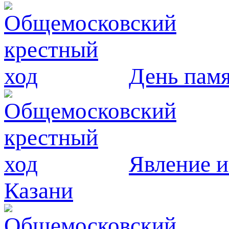
День пам
Явлeние и
Казани