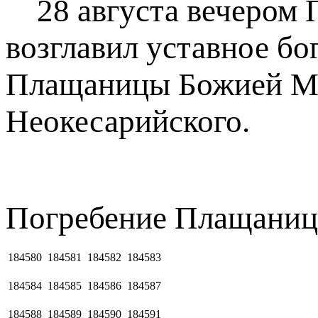
28 августа вечером 
возглавил уставное бо
Плащаницы Божией Мат
Неокесарийского.
Погребение Плащаниц
184580
184581
184582
184583
184584
184585
184586
184587
184588
184589
184590
184591