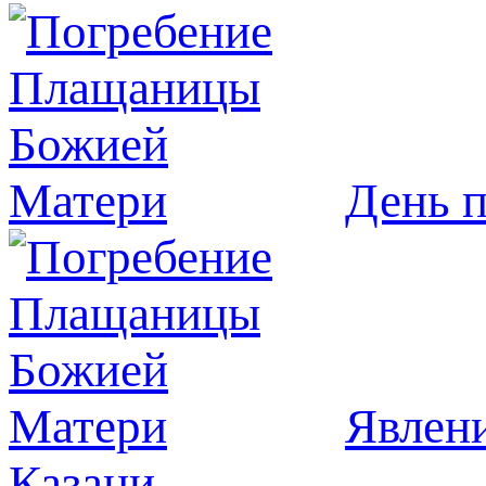
День 
Явлeни
Казани