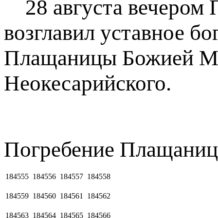
28 августа вечером 
возглавил уставное бо
Плащаницы Божией Мат
Неокесарийского.
Погребение Плащаниц
184555
184556
184557
184558
184559
184560
184561
184562
184563
184564
184565
184566