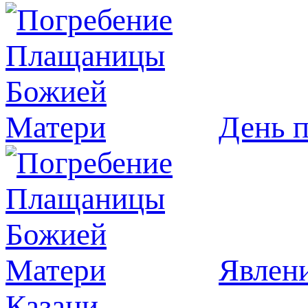
День 
Явлeни
Казани