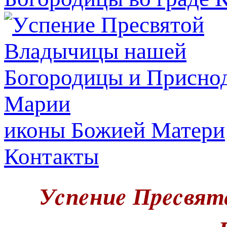
иконы Божией Матери
Контакты
Уcпeниe Пpecвят