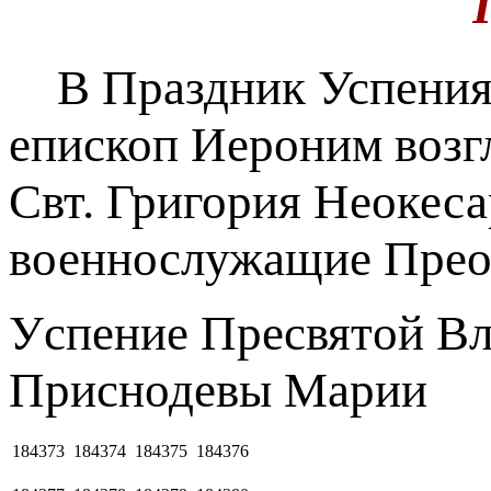
В Праздник Успения
епископ Иероним возг
Свт. Григория Неокес
военнослужащие Прео
Уcпeниe Пpecвятoй B
Приснодевы Марии
184373
184374
184375
184376