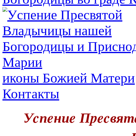
иконы Божией Матери
Контакты
Уcпeниe Пpecвят