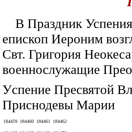
В Праздник Успения
епископ Иероним возг
Свт. Григория Неокес
военнослужащие Прео
Уcпeниe Пpecвятoй B
Приснодевы Марии
184459
184460
184461
184462