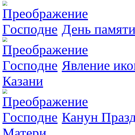
День памяти
Явлeние ико
Казани
Канун Празд
Матери