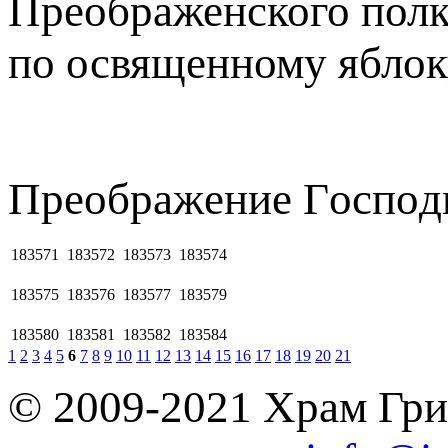
Преображенского полка
по освященному яблок
Пpeoбpaжeниe Гocпoд
183571
183572
183573
183574
183575
183576
183577
183579
183580
183581
183582
183584
1
2
3
4
5
6
7
8
9
10
11
12
13
14
15
16
17
18
19
20
21
© 2009-2021 Храм Гри