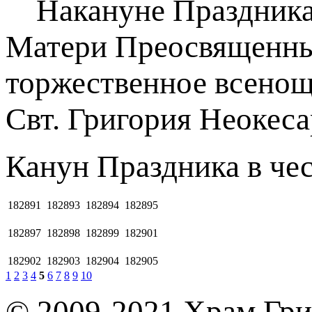
Накануне Праздника 
Матери Преосвященны
торжественное всенощ
Свт. Григория Неокеса
Канун Праздника в че
182891
182893
182894
182895
182897
182898
182899
182901
182902
182903
182904
182905
1
2
3
4
5
6
7
8
9
10
© 2009-2021 Храм Гри