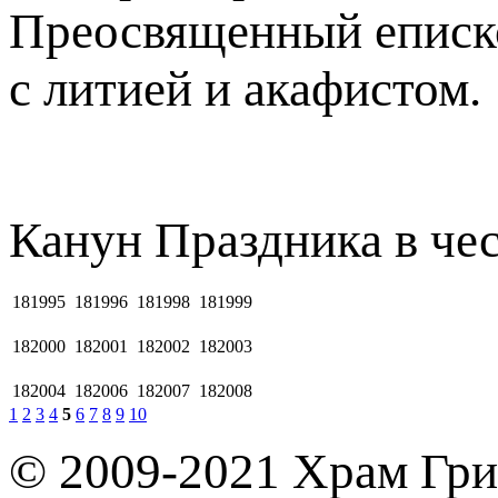
Преосвященный еписк
с литией и акафистом.
Канун Праздника в че
181995
181996
181998
181999
182000
182001
182002
182003
182004
182006
182007
182008
1
2
3
4
5
6
7
8
9
10
© 2009-2021 Храм Гри