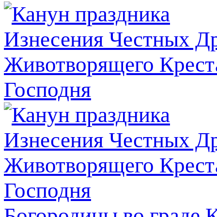
Богородицы во граде 