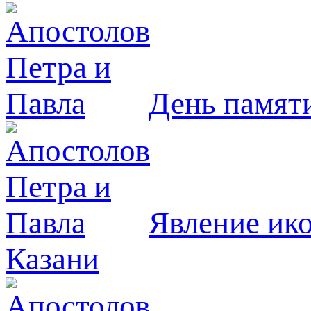
День памят
Явлeние ик
Казани