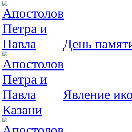
День памят
Явлeние ик
Казани