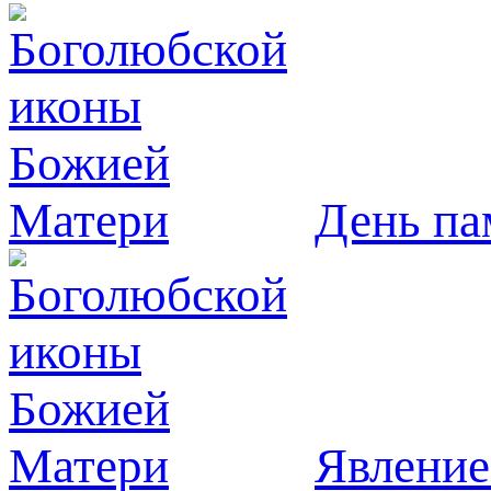
День па
Явлeние