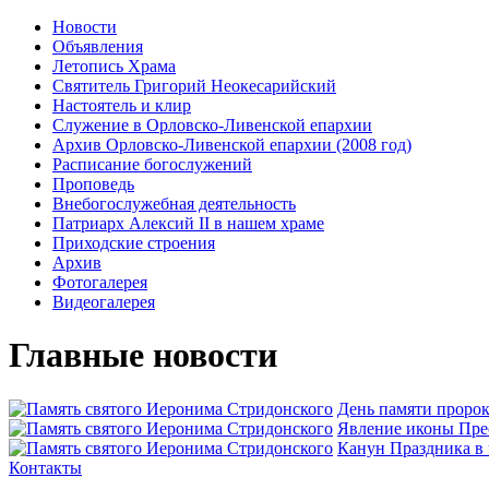
Новости
Объявления
Летопись Храма
Святитель Григорий Неокесарийский
Настоятель и клир
Служение в Орловско-Ливенской епархии
Архив Орловско-Ливенской епархии (2008 год)
Расписание богослужений
Проповедь
Внебогослужебная деятельность
Патриарх Алексий II в нашем храме
Приходские строения
Архив
Фотогалерея
Видеогалерея
Главные новости
День памяти проро
Явлeние иконы Пре
Канун Праздника в
Контакты