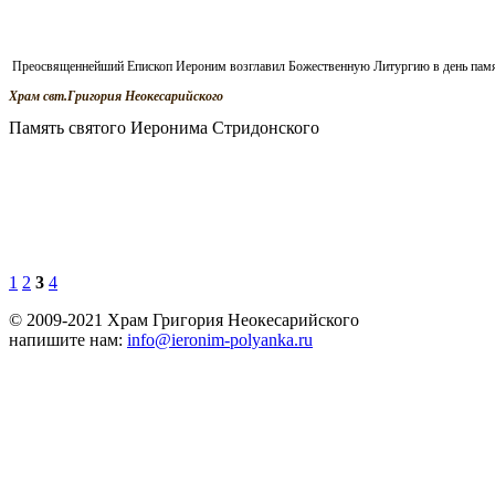
Преосвященнейший Епископ Иероним возглавил Божественную Литургию в день памяти
Храм свт.Григория Неокесарийского
Память святого Иеронима Стридонского
1
2
3
4
© 2009-2021 Храм Григория Неокесарийского
напишите нам:
info@ieronim-polyanka.ru