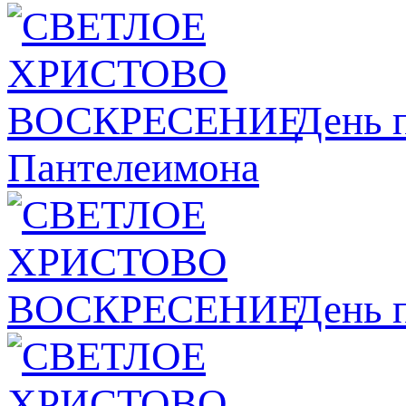
День 
Пантелеимона
День 