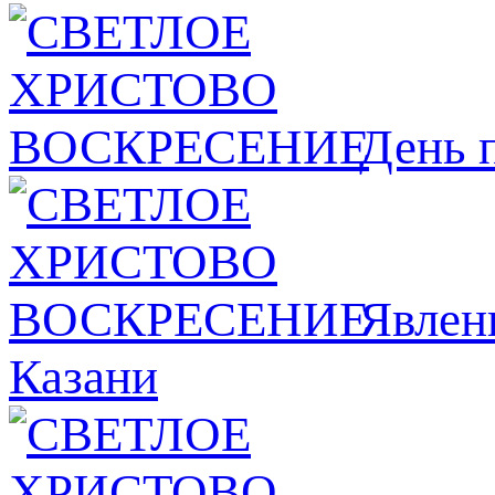
День 
Явлeн
Казани