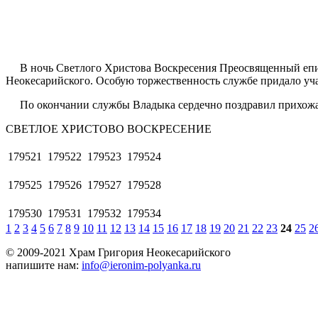
В ночь Светлого Христова Воскресения Преосвященный епис
Неокесарийского. Особую торжественность службе придало уч
По окончании службы Владыка сердечно поздравил прихожан 
СВЕТЛОЕ ХРИСТОВО ВОСКРЕСЕНИЕ
179521
179522
179523
179524
179525
179526
179527
179528
179530
179531
179532
179534
1
2
3
4
5
6
7
8
9
10
11
12
13
14
15
16
17
18
19
20
21
22
23
24
25
2
© 2009-2021 Храм Григория Неокесарийского
напишите нам:
info@ieronim-polyanka.ru