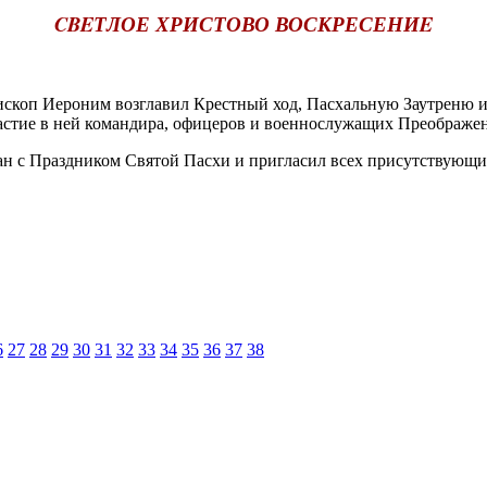
CBEТЛОЕ ХРИСТОВО ВОСКРЕСЕНИE
коп Иероним возглавил Крестный ход, Пасхальную Заутреню и
астие в ней командира, офицеров и военнослужащих Преображен
с Праздником Святой Пасхи и пригласил всех присутствующих
6
27
28
29
30
31
32
33
34
35
36
37
38