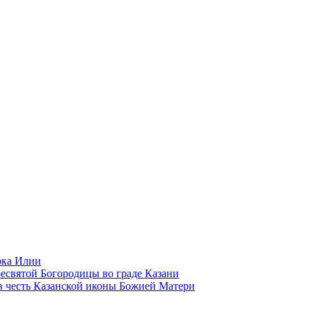
ока Илии
есвятой Богородицы во граде Казани
в честь Казанской иконы Божией Матери