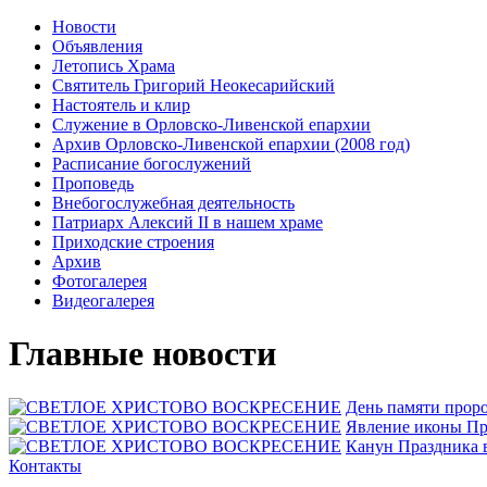
Новости
Объявления
Летопись Храма
Святитель Григорий Неокесарийский
Настоятель и клир
Служение в Орловско-Ливенской епархии
Архив Орловско-Ливенской епархии (2008 год)
Расписание богослужений
Проповедь
Внебогослужебная деятельность
Патриарх Алексий II в нашем храме
Приходские строения
Архив
Фотогалерея
Видеогалерея
Главные новости
День памяти прор
Явлeние иконы Пр
Канун Праздника 
Контакты