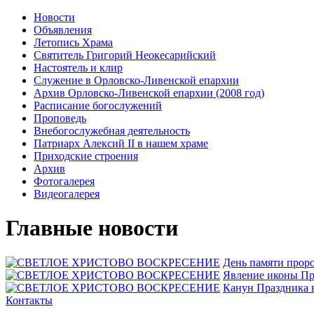
Новости
Объявления
Летопись Храма
Святитель Григорий Неокесарийский
Настоятель и клир
Служение в Орловско-Ливенской епархии
Архив Орловско-Ливенской епархии (2008 год)
Расписание богослужений
Проповедь
Внебогослужебная деятельность
Патриарх Алексий II в нашем храме
Приходские строения
Архив
Фотогалерея
Видеогалерея
Главные новости
День памяти прор
Явлeние иконы Пр
Канун Праздника 
Контакты