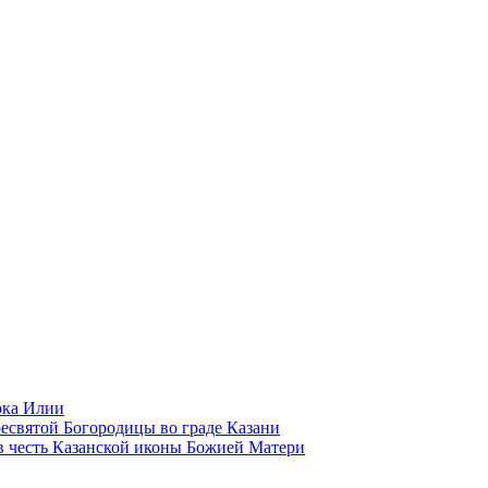
ока Илии
есвятой Богородицы во граде Казани
в честь Казанской иконы Божией Матери