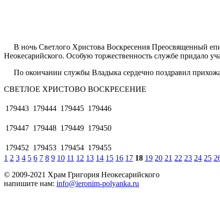
В ночь Светлого Христова Воскресения Преосвященный епис
Неокесарийского. Особую торжественность службе придало уч
По окончании службы Владыка сердечно поздравил прихожан 
СВЕТЛОЕ ХРИСТОВО ВОСКРЕСЕНИЕ
179443
179444
179445
179446
179447
179448
179449
179450
179452
179453
179454
179455
1
2
3
4
5
6
7
8
9
10
11
12
13
14
15
16
17
18
19
20
21
22
23
24
25
2
© 2009-2021 Храм Григория Неокесарийского
напишите нам:
info@ieronim-polyanka.ru