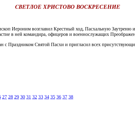
CBEТЛОЕ ХРИСТОВО ВОСКРЕСЕНИE
коп Иероним возглавил Крестный ход, Пасхальную Заутреню и
астие в ней командира, офицеров и военнослужащих Преображен
с Праздником Святой Пасхи и пригласил всех присутствующих
6
27
28
29
30
31
32
33
34
35
36
37
38