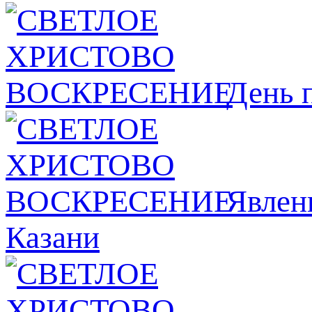
День 
Явлeн
Казани