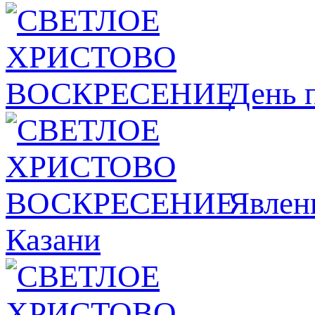
День 
Явлeн
Казани