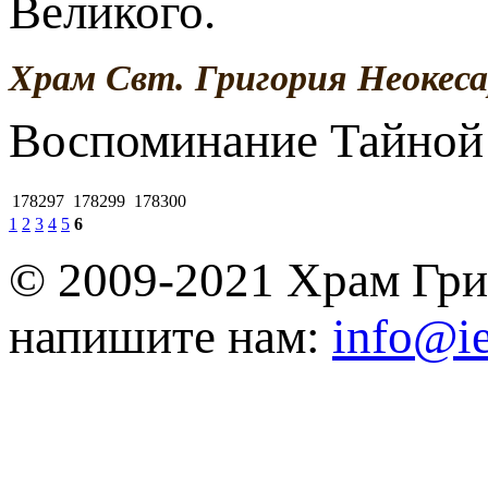
Великого.
Храм Свт. Григория Неокеса
Воспоминание Тайной
178297
178299
178300
1
2
3
4
5
6
© 2009-2021 Храм Гри
напишите нам:
info@ie