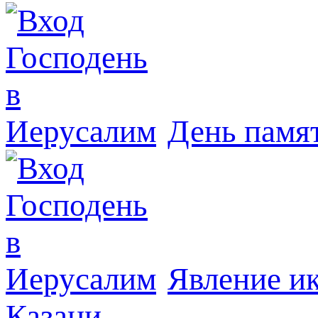
День памя
Явлeние и
Казани