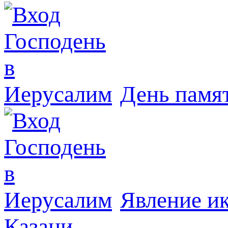
День памя
Явлeние и
Казани