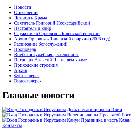
Новости
Объявления
Летопись Храма
Святитель Григорий Неокесарийский
Настоятель и клир
Служение в Орловско-Ливенской епархии
Архив Орловско-Ливенской епархии (2008 год)
Расписание богослужений
Проповедь
Внебогослужебная деятельность
Патриарх Алексий II в нашем храме
Приходские строения
Архив
Фотогалерея
Видеогалерея
Главные новости
День памяти пророка Илии
Явлeние иконы Пресвятой Бого
Канун Праздника в честь Каза
Контакты