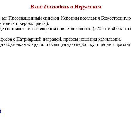
Вход Господень в Иерусaлим
ье) Преосвященный епископ Иероним возглавил Божественную 
е ветви, вербы, цветы).
 состоялся чин освящения новых колоколов (220 кг и 400 кг), 
фьева с Патриаршей наградой, правом ношения камилавки.
ю булочками, вручили освященную вербочку и иконки праздни
6