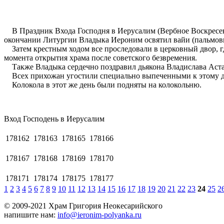
В Праздник Входа Господня в Иерусалим (Вербное Воскресен
окончании Литургии Владыка Иероним освятил вайи (пальмовы
Затем крестным ходом все проследовали в церковный двор, где
момента открытия храма после советского безвремения.
Также Владыка сердечно поздравил дьякона Владислава Аста
Всех прихожан угостили специально выпеченными к этому дн
Колокола в этот же день были подняты на колокольню.
Вход Господень в Иерусaлим
178162
178163
178165
178166
178167
178168
178169
178170
178171
178174
178175
178177
1
2
3
4
5
6
7
8
9
10
11
12
13
14
15
16
17
18
19
20
21
22
23
24
25
2
© 2009-2021 Храм Григория Неокесарийского
напишите нам:
info@ieronim-polyanka.ru