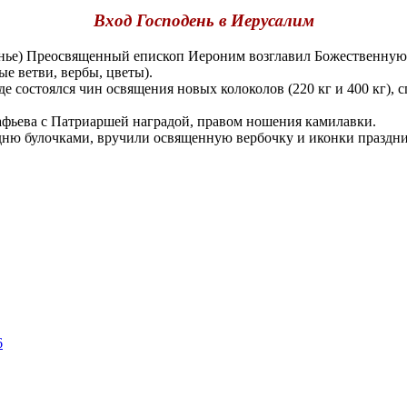
Вход Господень в Иерусaлим
ье) Преосвященный епископ Иероним возглавил Божественную 
е ветви, вербы, цветы).
 состоялся чин освящения новых колоколов (220 кг и 400 кг), 
фьева с Патриаршей наградой, правом ношения камилавки.
ю булочками, вручили освященную вербочку и иконки праздни
6