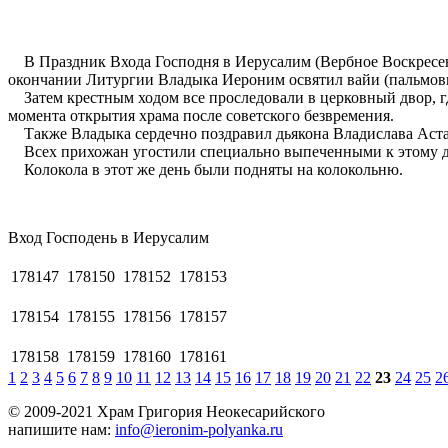
В Праздник Входа Господня в Иерусалим (Вербное Воскресен
окончании Литургии Владыка Иероним освятил вайи (пальмовы
Затем крестным ходом все проследовали в церковный двор, где
момента открытия храма после советского безвремения.
Также Владыка сердечно поздравил дьякона Владислава Аста
Всех прихожан угостили специально выпеченными к этому дн
Колокола в этот же день были подняты на колокольню.
Вход Господень в Иерусaлим
178147
178150
178152
178153
178154
178155
178156
178157
178158
178159
178160
178161
1
2
3
4
5
6
7
8
9
10
11
12
13
14
15
16
17
18
19
20
21
22
23
24
25
2
© 2009-2021 Храм Григория Неокесарийского
напишите нам:
info@ieronim-polyanka.ru