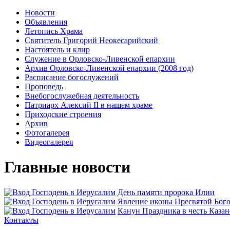
Новости
Объявления
Летопись Храма
Святитель Григорий Неокесарийский
Настоятель и клир
Служение в Орловско-Ливенской епархии
Архив Орловско-Ливенской епархии (2008 год)
Расписание богослужений
Проповедь
Внебогослужебная деятельность
Патриарх Алексий II в нашем храме
Приходские строения
Архив
Фотогалерея
Видеогалерея
Главные новости
День памяти пророка Илии
Явлeние иконы Пресвятой Бого
Канун Праздника в честь Каза
Контакты