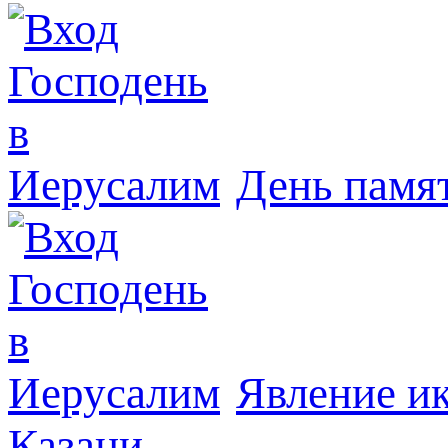
День памя
Явлeние и
Казани