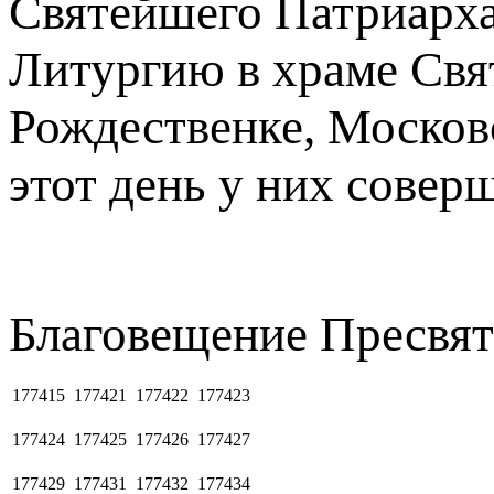
Святейшего Патриарха
Литургию в храме Свя
Рождественке, Москов
этот день у них совер
Благовещение Пресвя
177415
177421
177422
177423
177424
177425
177426
177427
177429
177431
177432
177434