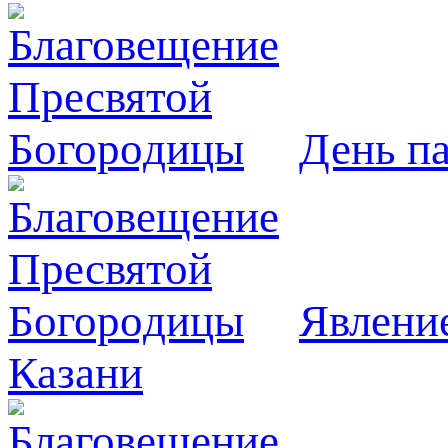
День п
Явлeни
Казани