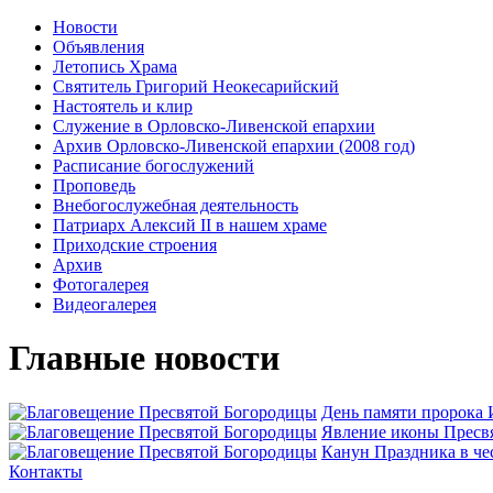
Новости
Объявления
Летопись Храма
Святитель Григорий Неокесарийский
Настоятель и клир
Служение в Орловско-Ливенской епархии
Архив Орловско-Ливенской епархии (2008 год)
Расписание богослужений
Проповедь
Внебогослужебная деятельность
Патриарх Алексий II в нашем храме
Приходские строения
Архив
Фотогалерея
Видеогалерея
Главные новости
День памяти пророка
Явлeние иконы Пресвя
Канун Праздника в че
Контакты