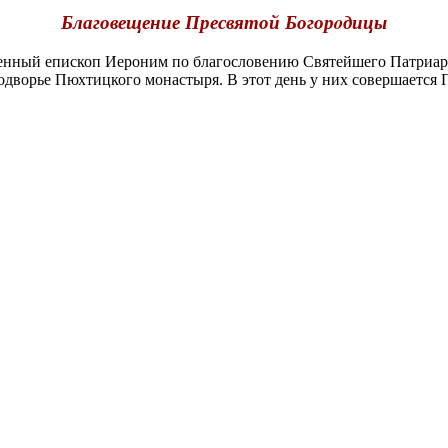
Благовещение Пресвятой Богорoдицы
ный епископ Иероним по благословению Святейшего Патриарх
одворье Пюхтицкого монастыря. В этот день у них совершается 