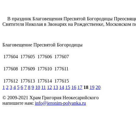
В праздник Благовещения Пресвятой Богородицы Преосвящен
Святителя Николая в Звонарях на Рождественке, Московском п
Благовещение Пресвятой Богорoдицы
177604
177605
177606
177607
177608
177609
177610
177611
177612
177613
177614
177615
1
2
3
4
5
6
7
8
9
10
11
12
13
14
15
16
17
18
19
20
© 2009-2021 Храм Григория Неокесарийского
напишите нам:
info@ieronim-polyanka.ru