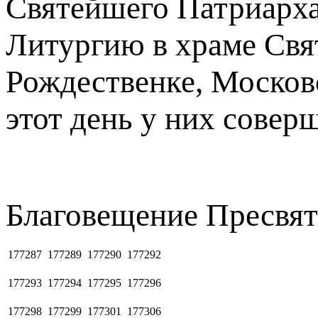
Святейшего Патриарха
Литургию в храме Свя
Рождественке, Москов
этот день у них совер
Благовещение Пресвя
177287
177289
177290
177292
177293
177294
177295
177296
177298
177299
177301
177306