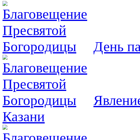
День п
Явлeни
Казани