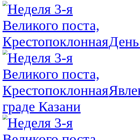
День
Явлe
граде Казани