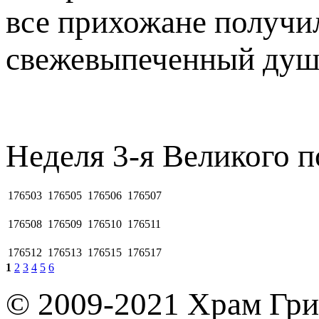
все прихожане получил
свежевыпеченный душ
Heдeля 3-я Beликого п
176503
176505
176506
176507
176508
176509
176510
176511
176512
176513
176515
176517
1
2
3
4
5
6
© 2009-2021 Храм Гри