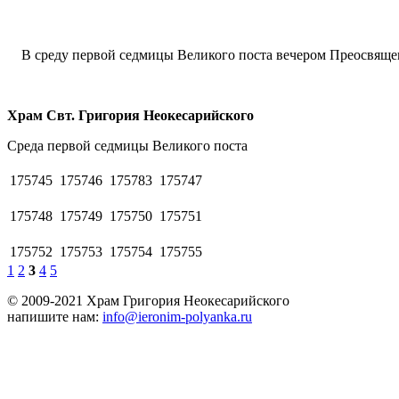
В среду первой седмицы Великого поста вечером Преосвяще
Храм Свт. Григория Неокесарийского
Среда первой седмицы Великого поста
175745
175746
175783
175747
175748
175749
175750
175751
175752
175753
175754
175755
1
2
3
4
5
© 2009-2021 Храм Григория Неокесарийского
напишите нам:
info@ieronim-polyanka.ru