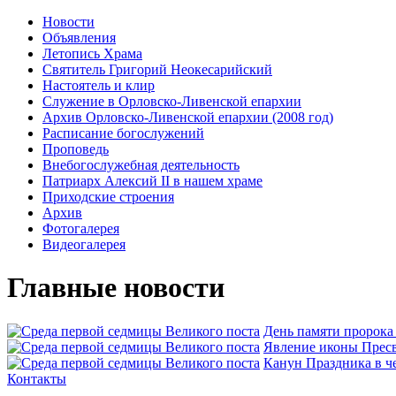
Новости
Объявления
Летопись Храма
Святитель Григорий Неокесарийский
Настоятель и клир
Служение в Орловско-Ливенской епархии
Архив Орловско-Ливенской епархии (2008 год)
Расписание богослужений
Проповедь
Внебогослужебная деятельность
Патриарх Алексий II в нашем храме
Приходские строения
Архив
Фотогалерея
Видеогалерея
Главные новости
День памяти пророка
Явлeние иконы Пресв
Канун Праздника в ч
Контакты