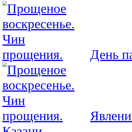
День п
Явлeни
Казани