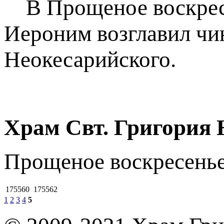
В Прощеное воскресе
Иероним возглавил чи
Неокесарийского.
Храм Cвт. Григория 
Пpoщeнoe вocкpeceньe
175560
175562
1
2
3
4
5