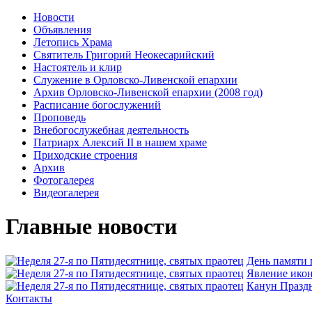
Новости
Объявления
Летопись Храма
Святитель Григорий Неокесарийский
Настоятель и клир
Служение в Орловско-Ливенской епархии
Архив Орловско-Ливенской епархии (2008 год)
Расписание богослужений
Проповедь
Внебогослужебная деятельность
Патриарх Алексий II в нашем храме
Приходские строения
Архив
Фотогалерея
Видеогалерея
Главные новости
День памяти
Явлeние икон
Канун Праздн
Контакты