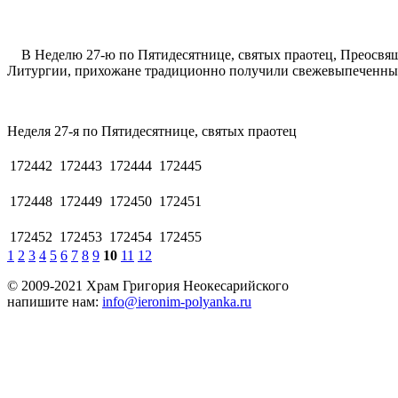
В Неделю 27-ю по Пятидесятнице, святых праотец, Преосвящ
Литургии, прихожане традиционно получили свежевыпеченный
Неделя 27-я по Пятидесятнице, святых праотец
172442
172443
172444
172445
172448
172449
172450
172451
172452
172453
172454
172455
1
2
3
4
5
6
7
8
9
10
11
12
© 2009-2021 Храм Григория Неокесарийского
напишите нам:
info@ieronim-polyanka.ru