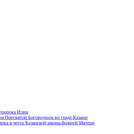
 пророка Илии
ы Пресвятой Богородицы во граде Казани
ика в честь Казанской иконы Божией Матери