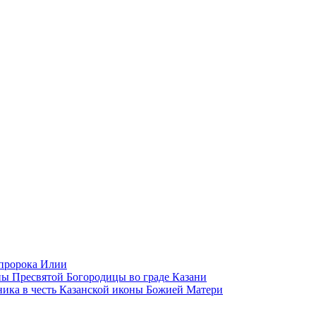
 пророка Илии
ы Пресвятой Богородицы во граде Казани
ика в честь Казанской иконы Божией Матери