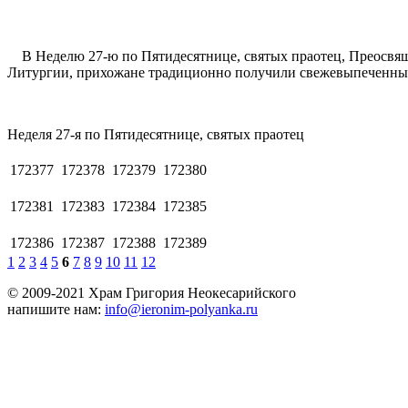
В Неделю 27-ю по Пятидесятнице, святых праотец, Преосвящ
Литургии, прихожане традиционно получили свежевыпеченный
Неделя 27-я по Пятидесятнице, святых праотец
172377
172378
172379
172380
172381
172383
172384
172385
172386
172387
172388
172389
1
2
3
4
5
6
7
8
9
10
11
12
© 2009-2021 Храм Григория Неокесарийского
напишите нам:
info@ieronim-polyanka.ru