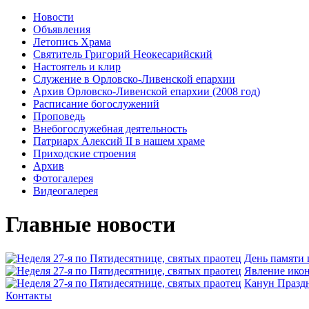
Новости
Объявления
Летопись Храма
Святитель Григорий Неокесарийский
Настоятель и клир
Служение в Орловско-Ливенской епархии
Архив Орловско-Ливенской епархии (2008 год)
Расписание богослужений
Проповедь
Внебогослужебная деятельность
Патриарх Алексий II в нашем храме
Приходские строения
Архив
Фотогалерея
Видеогалерея
Главные новости
День памяти
Явлeние икон
Канун Праздн
Контакты