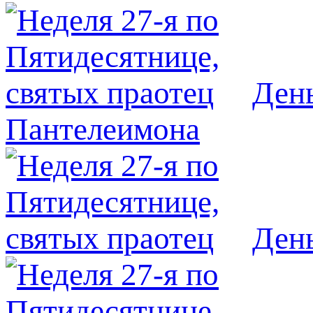
День
Пантелеимона
Ден