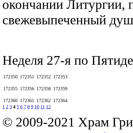
окончании Литургии, 
свежевыпеченный души
Неделя 27-я по Пятиде
172350
172351
172352
172353
172355
172356
172358
172359
172360
172361
172362
172364
1
2
3
4
5
6
7
8
9
10
11
12
© 2009-2021 Храм Гри