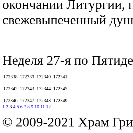
окончании Литургии, 
свежевыпеченный души
Неделя 27-я по Пятиде
172338
172339
172340
172341
172342
172343
172344
172345
172346
172347
172348
172349
1
2
3
4
5
6
7
8
9
10
11
12
© 2009-2021 Храм Гри