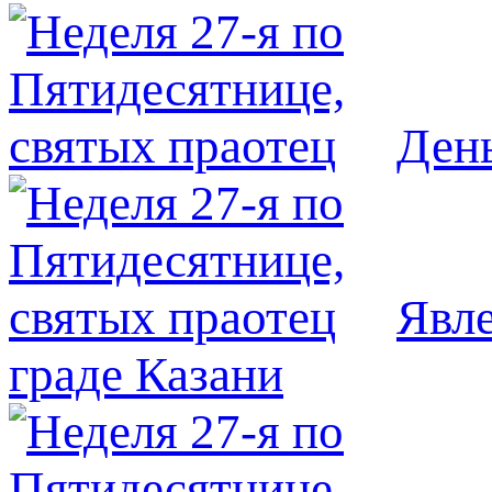
Ден
Явл
граде Казани