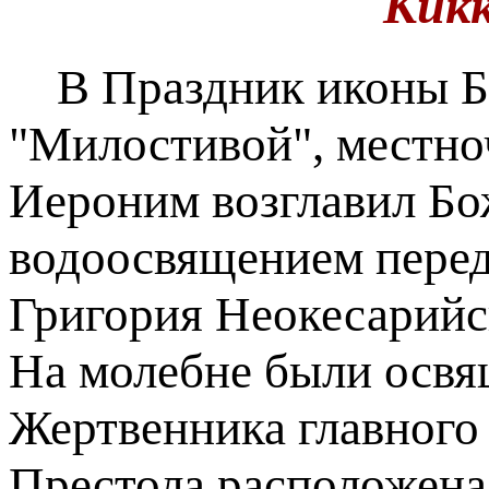
Кик
В Праздник иконы Бо
"Милостивой", местно
Иероним возглавил Бо
водоосвящением перед
Григория Неокесарийс
На молебне были освя
Жертвенника главного
Престола расположена