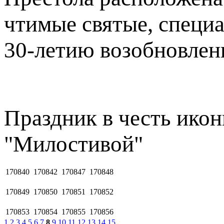
чтимые святые, специ
30-летию возобновлен
Праздник в честь ико
"Милостивой"
170840
170842
170847
170848
170849
170850
170851
170852
170853
170854
170855
170856
1
2
3
4
5
6
7
8
9
10
11
12
13
14
15