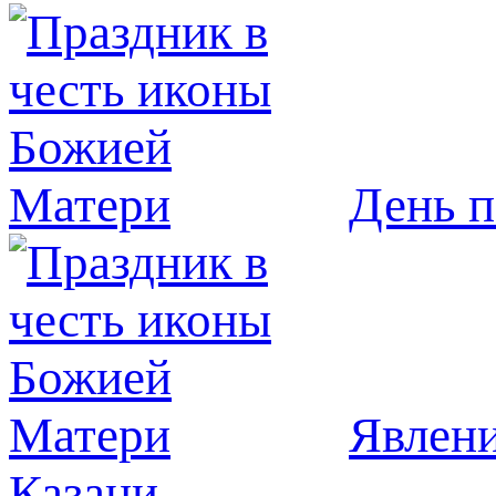
День п
Явлeни
Казани