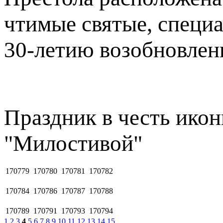
чтимые святые, специ
30-летию возобновлен
Праздник в честь ико
"Милостивой"
170779
170780
170781
170782
170784
170786
170787
170788
170789
170791
170793
170794
1
2
3
4
5
6
7
8
9
10
11
12
13
14
15