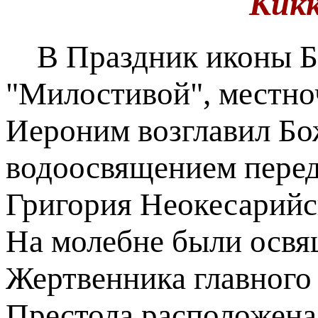
Кик
В Праздник иконы Бо
"Милостивой", местно
Иероним возглавил Бо
водоосвящением перед
Григория Неокесарийс
На молебне были освя
Жертвенника главного
Престола расположена