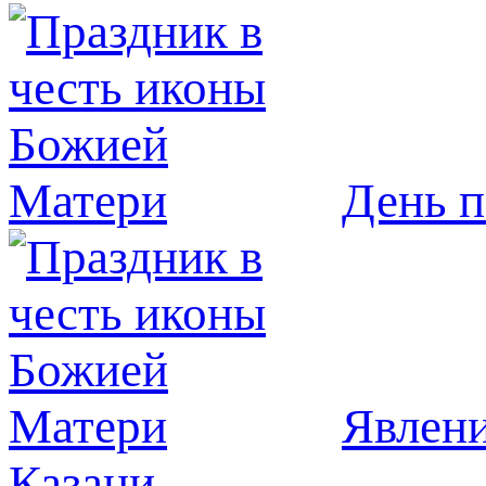
День п
Явлeни
Казани