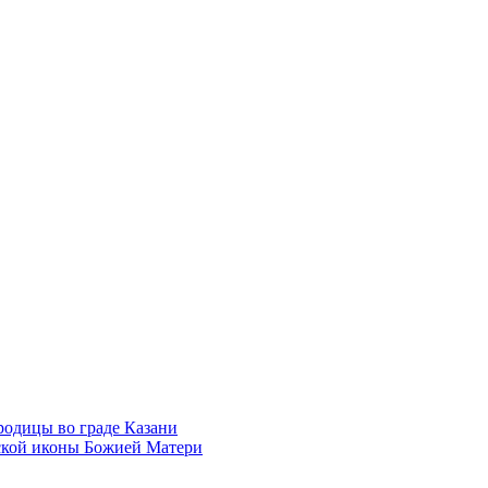
родицы во граде Казани
нской иконы Божией Матери