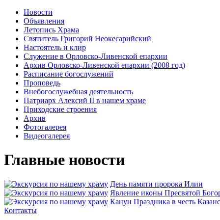
Новости
Объявления
Летопись Храма
Святитель Григорий Неокесарийский
Настоятель и клир
Служение в Орловско-Ливенской епархии
Архив Орловско-Ливенской епархии (2008 год)
Расписание богослужений
Проповедь
Внебогослужебная деятельность
Патриарх Алексий II в нашем храме
Приходские строения
Архив
Фотогалерея
Видеогалерея
Главные новости
День памяти пророка Илии
Явлeние иконы Пресвятой Бого
Канун Праздника в честь Каза
Контакты