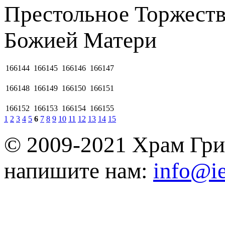
Престольное Торжеств
Божией Матеpи
166144
166145
166146
166147
166148
166149
166150
166151
166152
166153
166154
166155
1
2
3
4
5
6
7
8
9
10
11
12
13
14
15
© 2009-2021 Храм Гри
напишите нам:
info@ie