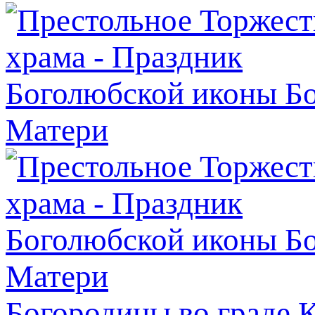
Богородицы во граде 