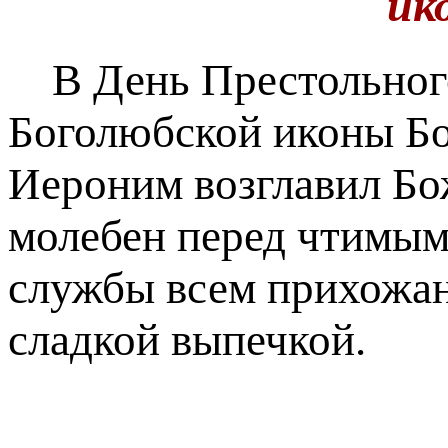
ик
В День Престольного
Боголюбской иконы Б
Иероним возглавил Б
молебен перед чтимым
службы всем прихожан
сладкой выпечкой.