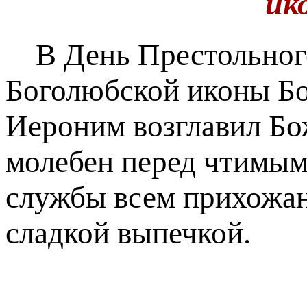
ик
В День Престольного
Боголюбской иконы Б
Иероним возглавил Б
молебен перед чтимым
службы всем прихожан
сладкой выпечкой.