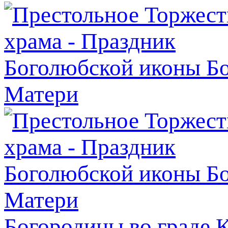
Богородицы во граде 