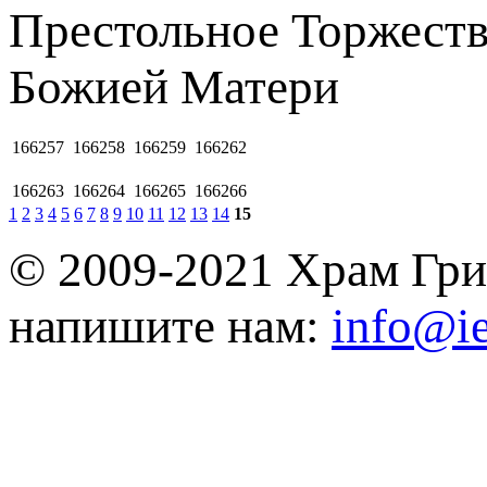
Престольное Торжеств
Божией Матеpи
166257
166258
166259
166262
166263
166264
166265
166266
1
2
3
4
5
6
7
8
9
10
11
12
13
14
15
© 2009-2021 Храм Гри
напишите нам:
info@ie