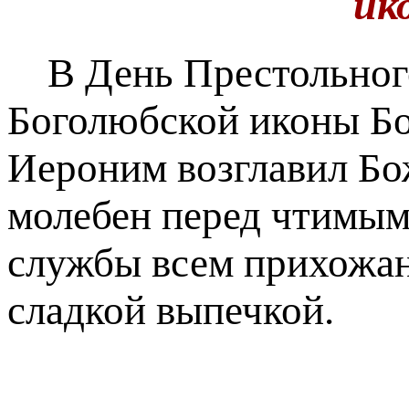
ик
В День Престольного
Боголюбской иконы Б
Иероним возглавил Б
молебен перед чтимым
службы всем прихожан
сладкой выпечкой.