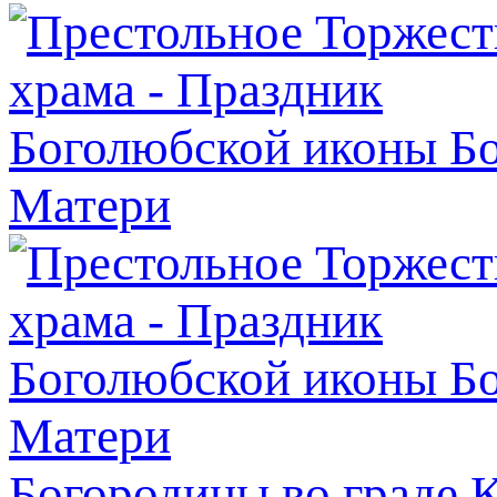
Богородицы во граде 