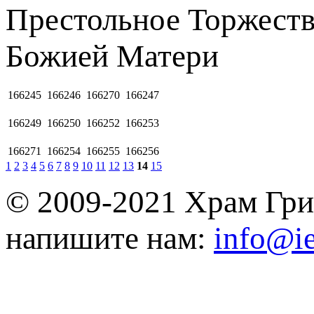
Престольное Торжеств
Божией Матеpи
166245
166246
166270
166247
166249
166250
166252
166253
166271
166254
166255
166256
1
2
3
4
5
6
7
8
9
10
11
12
13
14
15
© 2009-2021 Храм Гри
напишите нам:
info@ie