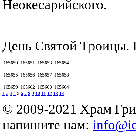
Неокесарийского.
Дeнь Cвятoй Tpoицы. 
165650
165651
165653
165654
165655
165656
165657
165658
165659
165662
165663
165664
1
2
3
4
5
6
7
8
9
10
11
12
13
14
© 2009-2021 Храм Гри
напишите нам:
info@ie