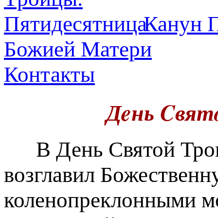
Канун П
Божией Матери
Контакты
Дeнь Cвят
В День Святой Трои
возглавил Божественн
коленопреклонными мо