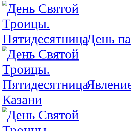
День п
Явлeние
Казани