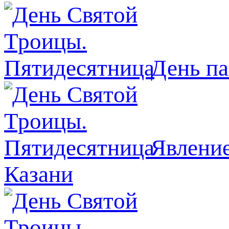
День п
Явлeние
Казани