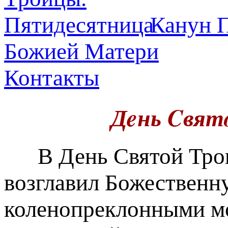
Канун П
Божией Матери
Контакты
Дeнь Cвят
В День Святой Трои
возглавил Божественн
коленопреклонными мо