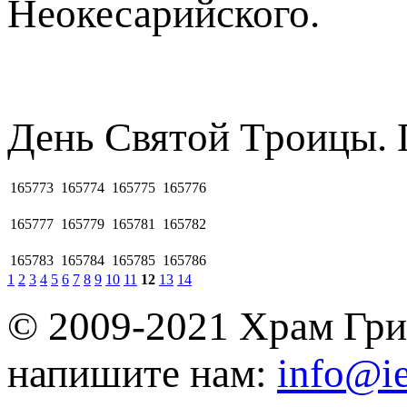
Неокесарийского.
Дeнь Cвятoй Tpoицы. 
165773
165774
165775
165776
165777
165779
165781
165782
165783
165784
165785
165786
1
2
3
4
5
6
7
8
9
10
11
12
13
14
© 2009-2021 Храм Гри
напишите нам:
info@ie