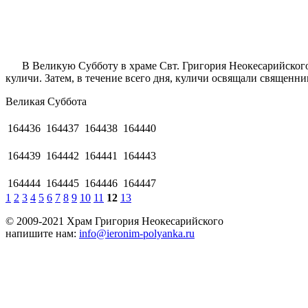
В Великую Субботу в храме Свт. Григория Неокесарийского 
куличи. Затем, в течение всего дня, куличи освящали свяще
Великая Суббота
164436
164437
164438
164440
164439
164442
164441
164443
164444
164445
164446
164447
1
2
3
4
5
6
7
8
9
10
11
12
13
© 2009-2021 Храм Григория Неокесарийского
напишите нам:
info@ieronim-polyanka.ru