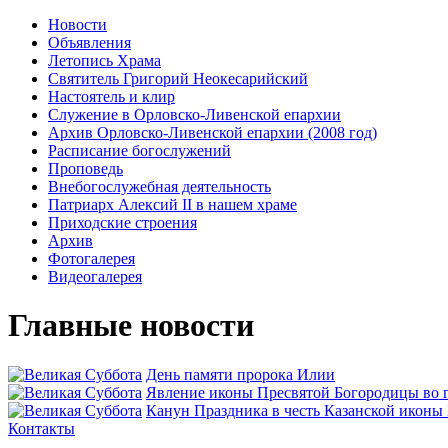
Новости
Объявления
Летопись Храма
Святитель Григорий Неокесарийский
Настоятель и клир
Служение в Орловско-Ливенской епархии
Архив Орловско-Ливенской епархии (2008 год)
Расписание богослужений
Проповедь
Внебогослужебная деятельность
Патриарх Алексий II в нашем храме
Приходские строения
Архив
Фотогалерея
Видеогалерея
Главные новости
День памяти пророка Илии
Явлeние иконы Пресвятой Богородицы во г
Канун Праздника в честь Казанской иконы
Контакты