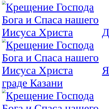
Д
Я
граде Казани