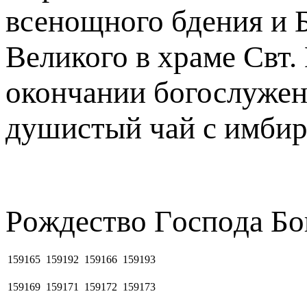
всенощного бдения и 
Великого в храме Свт.
окончании богослужен
душистый чай с имби
Рoждecтвo Гocпoдa Бо
159165
159192
159166
159193
159169
159171
159172
159173