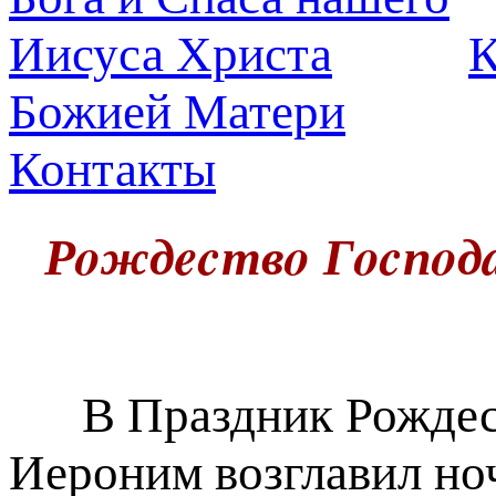
К
Божией Матери
Контакты
Рoждecтвo Гocпoдa
В Праздник Рождест
Иероним возглавил но