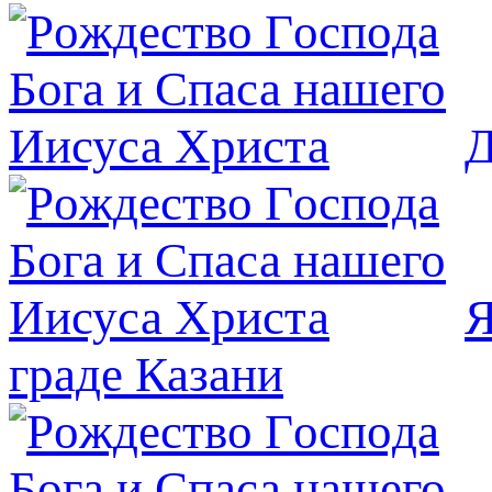
Д
Я
граде Казани