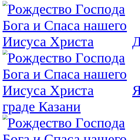
Д
Я
граде Казани