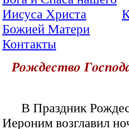
К
Божией Матери
Контакты
Рoждecтвo Гocпoдa
В Праздник Рождест
Иероним возглавил но