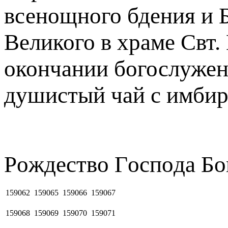
всенощного бдения и 
Великого в храме Свт.
окончании богослужен
душистый чай с имби
Рoждecтвo Гocпoдa Бо
159062
159065
159066
159067
159068
159069
159070
159071