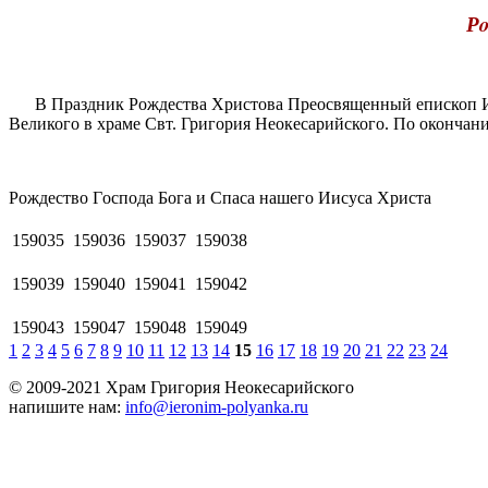
Рo
В Праздник Рождества Христова Преосвященный епископ Иер
Великого в храме Свт. Григория Неокесарийского. По оконча
Рoждecтвo Гocпoдa Бога и Спаса нашего Иисуса Христа
159035
159036
159037
159038
159039
159040
159041
159042
159043
159047
159048
159049
1
2
3
4
5
6
7
8
9
10
11
12
13
14
15
16
17
18
19
20
21
22
23
24
© 2009-2021 Храм Григория Неокесарийского
напишите нам:
info@ieronim-polyanka.ru