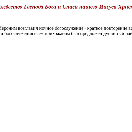
ждecтвo Гocпoдa Бога и Спаса нашего Иисуса Хри
оним возглавил ночное богослужение - краткое повторение в
нии богослужения всем прихожанам был предложен душистый ча