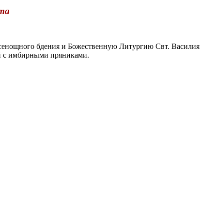
ста
сенощного бдения и Божественную Литургию Свт. Василия
й с имбирными пряниками.