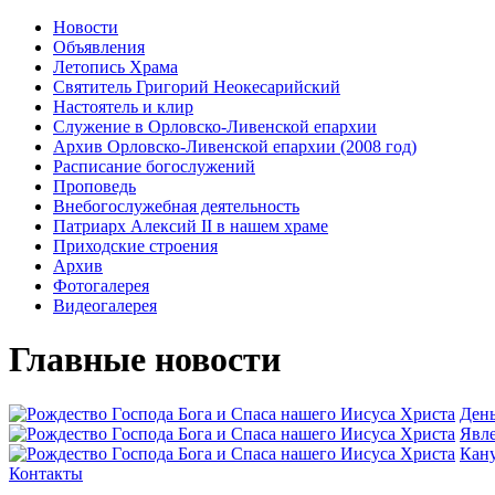
Новости
Объявления
Летопись Храма
Святитель Григорий Неокесарийский
Настоятель и клир
Служение в Орловско-Ливенской епархии
Архив Орловско-Ливенской епархии (2008 год)
Расписание богослужений
Проповедь
Внебогослужебная деятельность
Патриарх Алексий II в нашем храме
Приходские строения
Архив
Фотогалерея
Видеогалерея
Главные новости
День
Явлe
Кану
Контакты