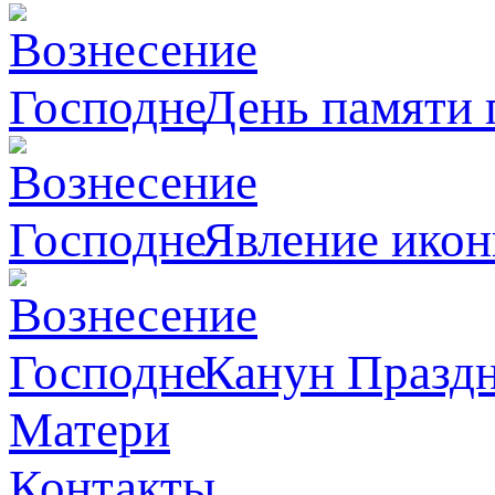
День памяти 
Явлeние икон
Канун Праздн
Матери
Контакты