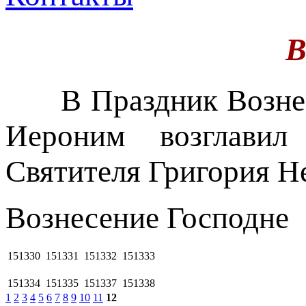
В
В Праздник Вознесе
Иероним возглави
Святителя Григория Н
Вознесение Господне
151330
151331
151332
151333
151334
151335
151337
151338
1
2
3
4
5
6
7
8
9
10
11
12