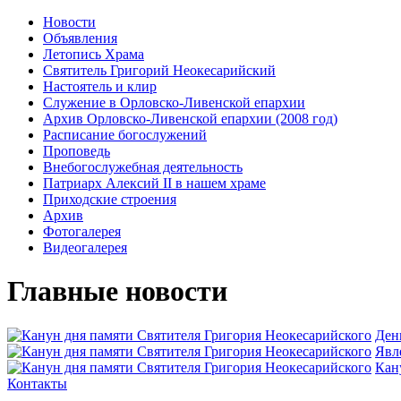
Новости
Объявления
Летопись Храма
Святитель Григорий Неокесарийский
Настоятель и клир
Служение в Орловско-Ливенской епархии
Архив Орловско-Ливенской епархии (2008 год)
Расписание богослужений
Проповедь
Внебогослужебная деятельность
Патриарх Алексий II в нашем храме
Приходские строения
Архив
Фотогалерея
Видеогалерея
Главные новости
Ден
Явл
Кан
Контакты