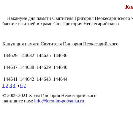
Ка
Накануне дня памяти Святителя Григория Неокесарийского Ч
бдение с литией в храме Свт. Григория Неокесарийского.
Канун дня памяти Святителя Григория Неокесарийского
144629
144632
144635
144636
144637
144638
144639
144640
144641
144642
144643
144644
1
2
3
4
5
6
7
© 2009-2021 Храм Григория Неокесарийского
напишите нам:
info@ieronim-polyanka.ru