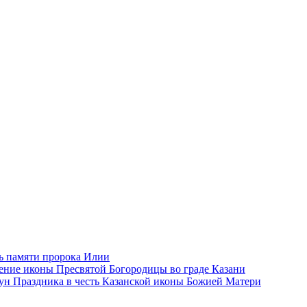
ь памяти пророка Илии
eние иконы Пресвятой Богородицы во граде Казани
ун Праздника в честь Казанской иконы Божией Матери